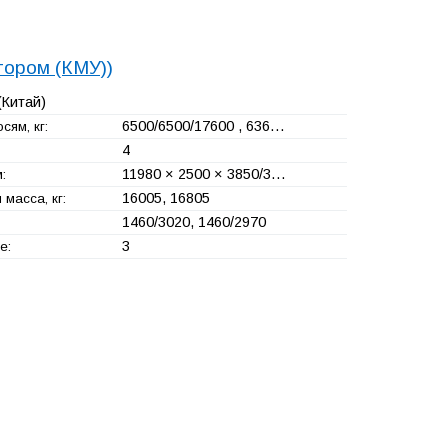
тором (КМУ))
(Китай)
6500/6500/17600 , 636…
сям, кг:
4
11980 × 2500 × 3850/3…
:
16005, 16805
масса, кг:
1460/3020, 1460/2970
3
е: