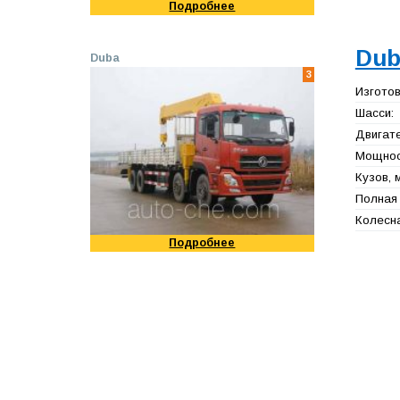
Подробнее
Dub
Duba
3
Изготов
Шасси:
Двигате
Мощност
Кузов, 
Полная 
Колесна
Подробнее