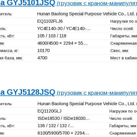
a GYJ5101JSQ
(грузовик с краном-манипуля
Hunan Baolong Special Purpose Vehicle Co., Ltd.
итель:
EQ1102FLJ6
Нагрузки по о
YC4E140-30 / YC4E140-…
ль:
Число осей:
105 / 103 / 118
ь, кВт:
Габариты, мм
4600/4500 × 2294 × 55…
мм:
Снаряженная 
10170
масса, кг:
Свес, мм:
4700
я база, мм:
Мест в кабин
a GYJ5128JSQ
(грузовик с краном-манипуля
Hunan Baolong Special Purpose Vehicle Co., Ltd.
итель:
EQ1120GLJ
Нагрузки по ос
ISDe18530 / ISDe18030…
ль:
Число осей:
136 / 132 / 132 /…
ь, кВт:
Габариты, мм:
6100/5900/5700 × 2294…
мм:
Снаряженная м