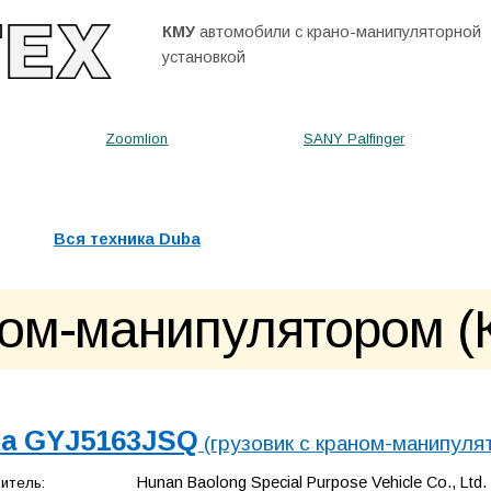
КМУ
автомобили с крано-манипуляторной
установкой
Zoomlion
SANY Palfinger
Вся техника
Duba
аном-манипулятором 
a GYJ5163JSQ
(грузовик с краном-манипуля
Hunan Baolong Special Purpose Vehicle Co., Ltd.
итель: