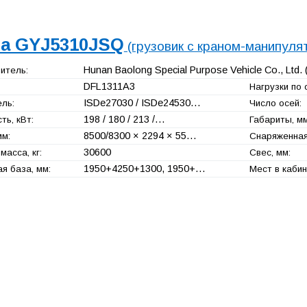
a GYJ5310JSQ
(грузовик с краном-манипуля
Hunan Baolong Special Purpose Vehicle Co., Ltd.
итель:
DFL1311A3
Нагрузки по о
ISDe27030 / ISDe24530…
ль:
Число осей:
198 / 180 / 213 /…
ь, кВт:
Габариты, мм
8500/8300 × 2294 × 55…
мм:
Снаряженная 
30600
масса, кг:
Свес, мм:
1950+
4250+
1300, 1950+
…
я база, мм:
Мест в кабин