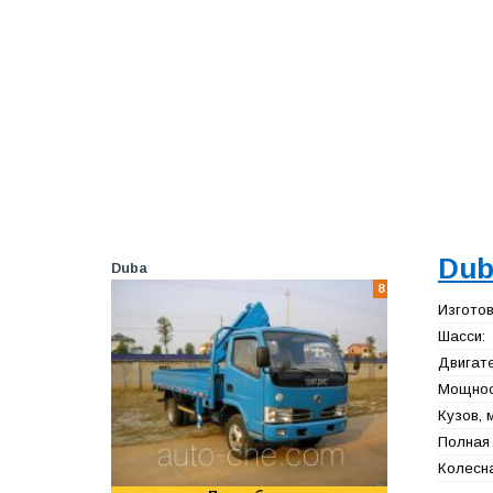
Dub
Duba
8
Изготов
Шасси:
Двигате
Мощност
Кузов, 
Полная 
Колесна