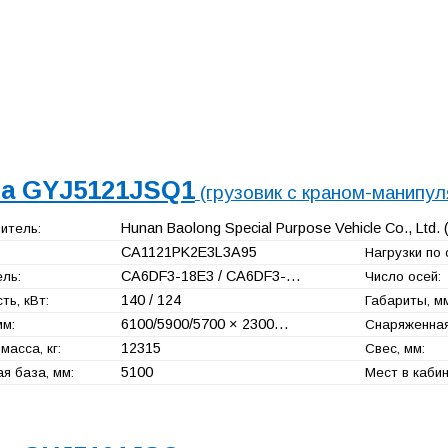
a GYJ5121JSQ1
(грузовик с краном-манипу
Hunan Baolong Special Purpose Vehicle Co., Ltd.
(
итель:
CA1121PK2E3L3A95
Нагрузки по о
CA6DF3-18E3 / CA6DF3-…
ль:
Число осей:
140 / 124
ь, кВт:
Габариты, мм
6100/5900/5700 × 2300…
мм:
Снаряженная 
12315
масса, кг:
Свес, мм:
5100
я база, мм:
Мест в кабин