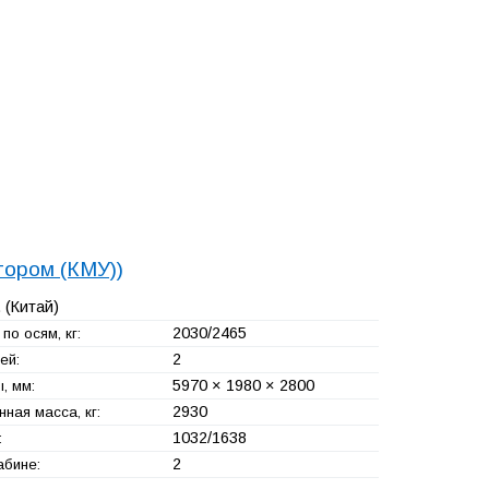
тором (КМУ))
.
(Китай)
2030/2465
по осям, кг:
2
ей:
5970 × 1980 × 2800
, мм:
2930
ная масса, кг:
1032/1638
:
2
абине: