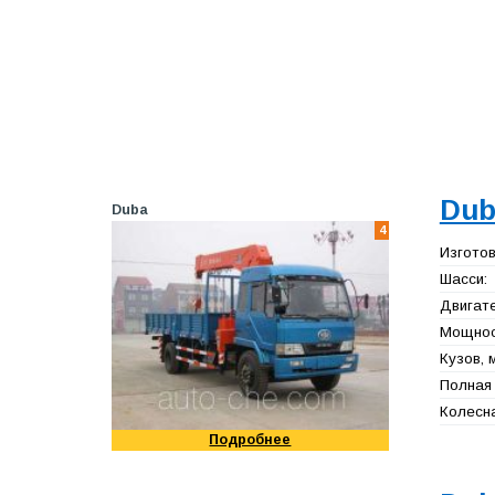
Dub
Duba
4
Изготов
Шасси:
Двигате
Мощност
Кузов, 
Полная 
Колесна
Подробнее