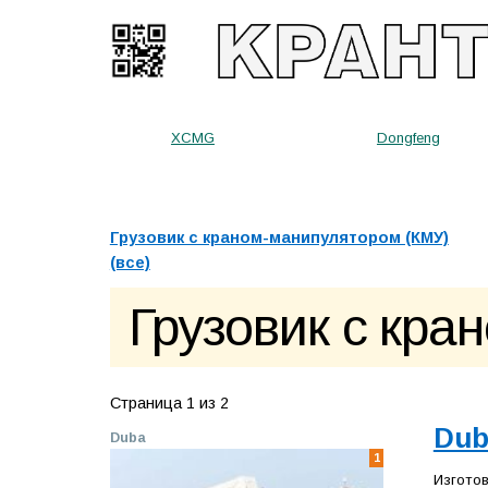
XCMG
Dongfeng
Грузовик с краном-манипулятором (КМУ)
(все)
Грузовик с кр
Страница 1 из 2
Dub
Duba
1
Изготов