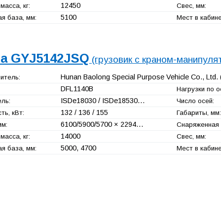
12450
масса, кг:
Свес, мм:
5100
я база, мм:
Мест в кабине
a GYJ5142JSQ
(грузовик с краном-манипуля
Hunan Baolong Special Purpose Vehicle Co., Ltd.
итель:
DFL1140B
Нагрузки по ос
ISDe18030 / ISDe18530…
ль:
Число осей:
132 / 136 / 155
ь, кВт:
Габариты, мм:
6100/5900/5700 × 2294…
мм:
Снаряженная м
14000
масса, кг:
Свес, мм:
5000, 4700
я база, мм:
Мест в кабине