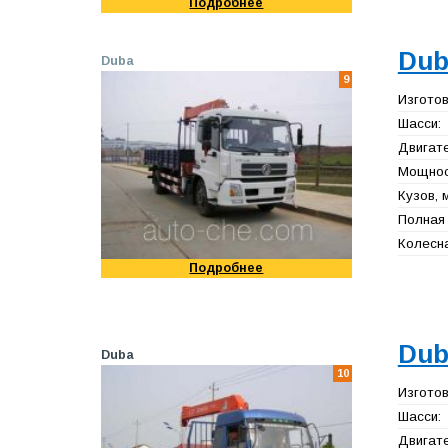
Подробнее
Dub
Duba
9
Изготов
Шасси:
Двигате
Мощност
Кузов, 
Полная 
Колесна
Подробнее
Dub
Duba
10
Изготов
Шасси:
Двигате