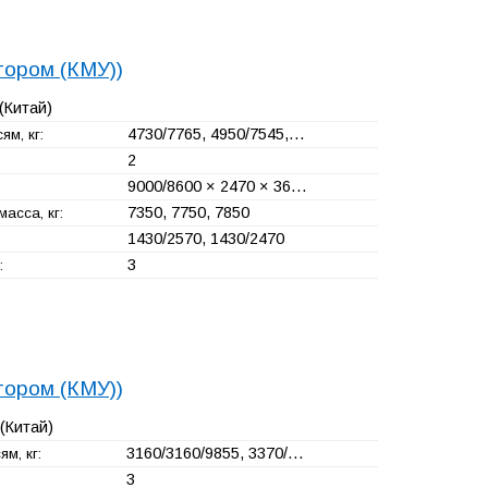
тором (КМУ))
(Китай)
4730/7765, 4950/7545,…
ям, кг:
2
9000/8600 × 2470 × 36…
7350, 7750, 7850
асса, кг:
1430/2570, 1430/2470
3
:
тором (КМУ))
(Китай)
3160/3160/9855, 3370/…
ям, кг:
3