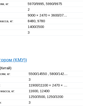
5970/9995, 5990/9975
ям, кг:
2
9000 × 2470 × 3600/37…
8480, 9780
асса, кг:
1400/2500
3
:
тором (КМУ))
(Китай)
5500/14550 , 5800/142…
ям, кг:
3
11900/11100 × 2470 × …
:
11600, 12400
масса, кг:
1250/3500, 1250/3200
3
е: