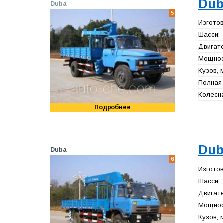
Dub
Duba
5
Изготов
Шасси:
Двигате
Мощност
Кузов, 
Полная 
Колесна
Подробнее
Dub
Duba
6
Изготов
Шасси:
Двигате
Мощност
Кузов, 