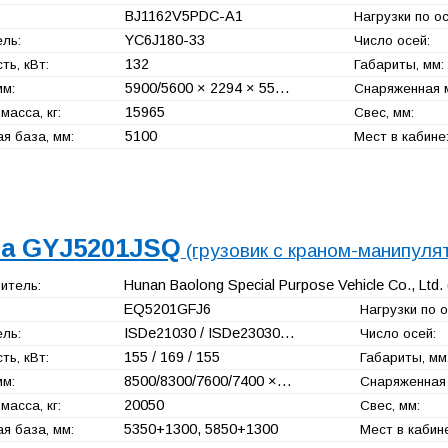
BJ1162V5PDC-A1
Нагрузки по ос
YC6J180-33
ль:
Число осей:
132
ь, кВт:
Габариты, мм:
5900/5600 × 2294 × 55…
мм:
Снаряженная м
15965
масса, кг:
Свес, мм:
5100
я база, мм:
Мест в кабине
a GYJ5201JSQ
(грузовик с краном-манипуля
Hunan Baolong Special Purpose Vehicle Co., Ltd.
итель:
EQ5201GFJ6
Нагрузки по ос
ISDe21030 / ISDe23030…
ль:
Число осей:
155 / 169 / 155
ь, кВт:
Габариты, мм
8500/8300/7600/7400 ×…
мм:
Снаряженная 
20050
масса, кг:
Свес, мм:
5350+
1300, 5850+
1300
я база, мм:
Мест в кабин