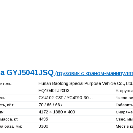
a GYJ5041JSQ
(грузовик с краном-манипуля
Hunan Baolong Special Purpose Vehicle Co., Ltd
итель:
EQ1040TJ20D3
Нагрузки 
CY4102-C3F / YC4F90-30…
ль:
Число ос
70 / 66 / 66 / …
ь, кВт:
Габариты
4172 × 1880 × 400
мм:
Снаряжен
4495
масса, кг:
Свес, мм
3300
я база, мм:
Мест в к