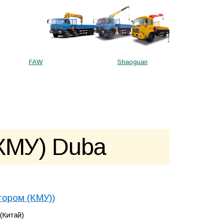
FAW
Shaoguan
(КМУ)
Duba
тором (КМУ))
(Китай)