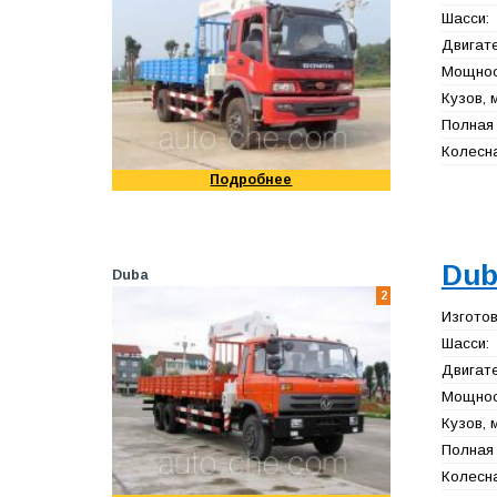
Шасси:
Двигате
Мощност
Кузов, 
Полная 
Колесна
Подробнее
Dub
Duba
2
Изготов
Шасси:
Двигате
Мощност
Кузов, 
Полная 
Колесна