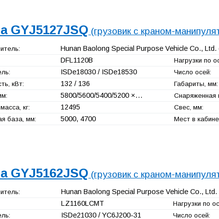
a GYJ5127JSQ
(грузовик с краном-манипуля
Hunan Baolong Special Purpose Vehicle Co., Ltd.
итель:
DFL1120B
Нагрузки по ос
ISDe18030 / ISDe18530
ль:
Число осей:
132 / 136
ь, кВт:
Габариты, мм:
5800/5600/5400/5200 ×…
мм:
Снаряженная м
12495
масса, кг:
Свес, мм:
5000, 4700
я база, мм:
Мест в кабине
a GYJ5162JSQ
(грузовик с краном-манипуля
Hunan Baolong Special Purpose Vehicle Co., Ltd.
итель:
LZ1160LCMT
Нагрузки по ос
ISDe21030 / YC6J200-31
ль:
Число осей: