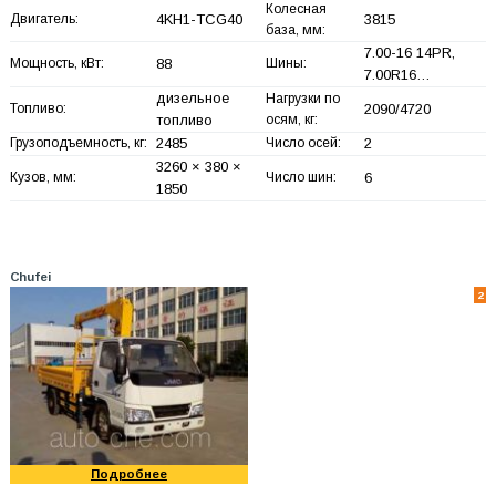
Колесная
Двигатель:
4KH1-TCG40
3815
база, мм:
7.00-16 14PR,
Мощность, кВт:
88
Шины:
7.00R16…
дизельное
Нагрузки по
Топливо:
2090/4720
топливо
осям, кг:
Грузоподъемность, кг:
2485
Число осей:
2
3260 × 380 ×
Кузов, мм:
Число шин:
6
1850
Chufei
2
Подробнее