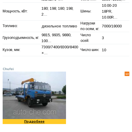
10.00-20
180; 198; 180; 198;
Мощность, кВт:
Шины:
18PR,
2…
10.00R…
Нагрузки
Топливо:
дизельное топливо
7000/18000
по осям, кг:
9815, 9935, 9880,
Число
Грузоподъемность, кг:
3
100…
осей:
7300/7400/8300/8400
Кузов, мм:
Число шин:
10
×…
Chufei
13
Подробнее