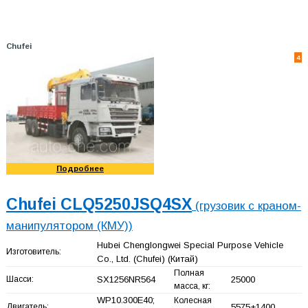
Chufei
4
Подробнее
Chufei CLQ5250JSQ4SX
(грузовик с краном-
манипулятором (КМУ))
Hubei Chenglongwei Special Purpose Vehicle
Изготовитель:
Co., Ltd. (Chufei)
(Китай)
Полная
Шасси:
SX1256NR564
25000
масса, кг:
WP10.300E40;
Колесная
Двигатель:
5575+
1400