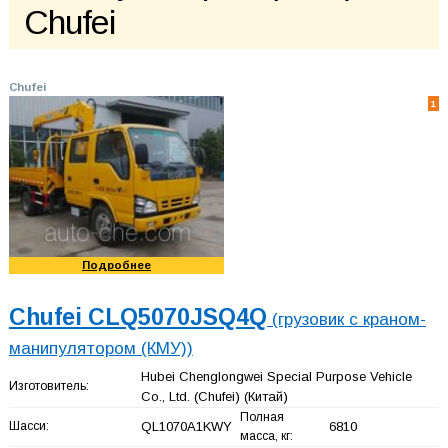
Chufei
Chufei
1
Подробнее
Chufei CLQ5070JSQ4Q
(грузовик с краном-
манипулятором (КМУ))
Hubei Chenglongwei Special Purpose Vehicle
Изготовитель:
Co., Ltd. (Chufei)
(Китай)
Полная
Шасси:
QL1070A1KWY
6810
масса, кг: