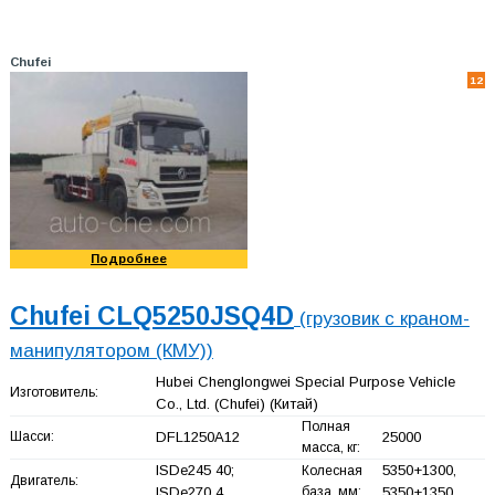
Chufei
12
Подробнее
Chufei CLQ5250JSQ4D
(грузовик с краном-
манипулятором (КМУ))
Hubei Chenglongwei Special Purpose Vehicle
Изготовитель:
Co., Ltd. (Chufei)
(Китай)
Полная
Шасси:
DFL1250A12
25000
масса, кг:
ISDe245 40;
5350+
1300,
Колесная
Двигатель:
ISDe270 4…
база, мм:
5350+
1350,…