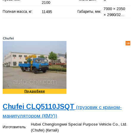
2100
7000 × 2350
Полная масса, кг:
11495
Габариты, мм:
× 2980/32…
Chufei
18
Подробнее
Chufei CLQ5110JSQT
(грузовик с краном-
манипулятором (КМУ))
Hubei Chenglongwei Special Purpose Vehicle Co., Ltd.
Изготовитель:
(Chufei)
(Китай)