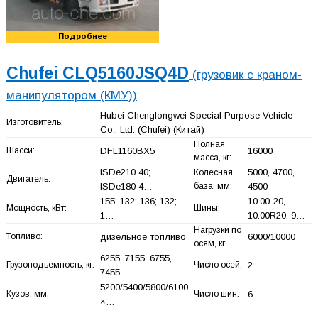
Подробнее
Chufei CLQ5160JSQ4D
(грузовик с краном-
манипулятором (КМУ))
Hubei Chenglongwei Special Purpose Vehicle
Изготовитель:
Co., Ltd. (Chufei)
(Китай)
Полная
Шасси:
DFL1160BX5
16000
масса, кг:
ISDe210 40;
5000, 4700,
Колесная
Двигатель:
ISDe180 4…
база, мм:
4500
155; 132; 136; 132;
10.00-20,
Мощность, кВт:
Шины:
1…
10.00R20, 9…
Нагрузки по
Топливо:
дизельное топливо
6000/10000
осям, кг:
6255, 7155, 6755,
Грузоподъемность, кг:
Число осей:
2
7455
5200/5400/5800/6100
Кузов, мм:
Число шин:
6
×…