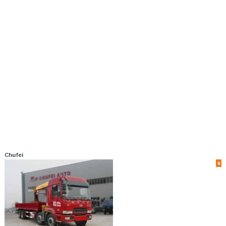
Chufei
8