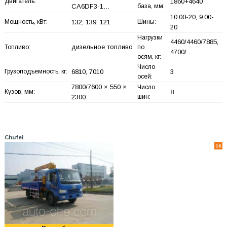
Двигатель:
1860+
4640
CA6DF3-1…
база, мм:
10.00-20, 9.00-
Мощность, кВт:
132; 139; 121
Шины:
20
Нагрузки
4460/4460/7885,
дизельное топливо
Топливо:
по
4700/…
осям, кг:
Число
Грузоподъемность, кг:
6810, 7010
3
осей:
7800/7600 × 550 ×
Число
Кузов, мм:
8
2300
шин:
Chufei
16