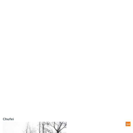
Chufei
14