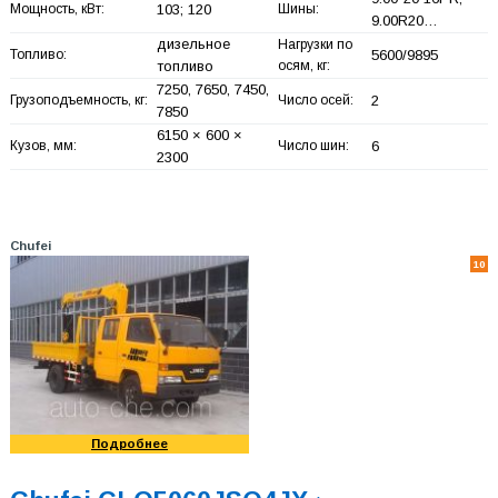
Мощность, кВт:
103; 120
Шины:
9.00R20…
дизельное
Нагрузки по
Топливо:
5600/9895
топливо
осям, кг:
7250, 7650, 7450,
Грузоподъемность, кг:
Число осей:
2
7850
6150 × 600 ×
Кузов, мм:
Число шин:
6
2300
Chufei
10
Подробнее