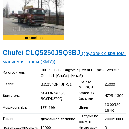
Подробнее
Chufei CLQ5250JSQ3BJ
(грузовик с краном-
манипулятором (КМУ))
Hubei Chenglongwei Special Purpose Vehicle
Изготовитель:
Co., Ltd. (Chufei)
(Китай)
Полная
Шасси:
BJ5257GNFJH-S1
25000
масса, кг:
SC8DK240Q3;
Колесная
Двигатель:
4725+
1300
SC9DK270Q…
база, мм:
10.00R20
Мощность, кВт:
177; 199
Шины:
16PR
Нагрузки по
Топливо:
дизельное топливо
7000/18000
осям, кг:
Грузоподъемность, кг:
12000
Число осей:
3