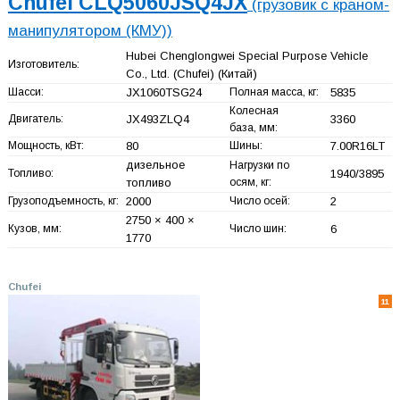
Chufei CLQ5060JSQ4JX
(грузовик с краном-
манипулятором (КМУ))
Hubei Chenglongwei Special Purpose Vehicle
Изготовитель:
Co., Ltd. (Chufei)
(Китай)
Шасси:
JX1060TSG24
Полная масса, кг:
5835
Колесная
Двигатель:
JX493ZLQ4
3360
база, мм:
Мощность, кВт:
80
Шины:
7.00R16LT
дизельное
Нагрузки по
Топливо:
1940/3895
топливо
осям, кг:
Грузоподъемность, кг:
2000
Число осей:
2
2750 × 400 ×
Кузов, мм:
Число шин:
6
1770
Chufei
11