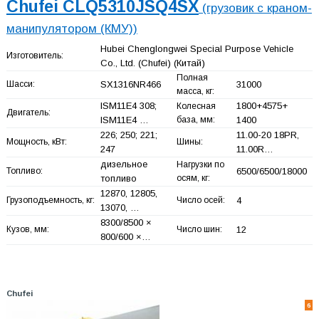
Chufei CLQ5310JSQ4SX
(грузовик с краном-
манипулятором (КМУ))
Hubei Chenglongwei Special Purpose Vehicle
Изготовитель:
Co., Ltd. (Chufei)
(Китай)
Полная
Шасси:
SX1316NR466
31000
масса, кг:
ISM11E4 308;
1800+
4575+
Колесная
Двигатель:
ISM11E4 …
база, мм:
1400
226; 250; 221;
11.00-20 18PR,
Мощность, кВт:
Шины:
247
11.00R…
дизельное
Нагрузки по
Топливо:
6500/6500/18000
топливо
осям, кг:
12870, 12805,
Грузоподъемность, кг:
Число осей:
4
13070, …
8300/8500 ×
Кузов, мм:
Число шин:
12
800/600 ×…
Chufei
6