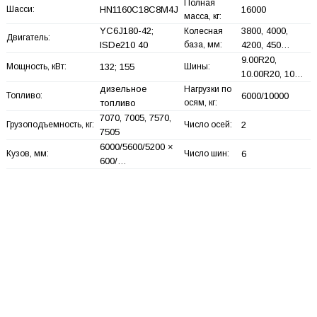
Полная
Шасси:
HN1160C18C8M4J
16000
масса, кг:
YC6J180-42;
3800, 4000,
Колесная
Двигатель:
ISDe210 40
база, мм:
4200, 450…
9.00R20,
Мощность, кВт:
132; 155
Шины:
10.00R20, 10…
дизельное
Нагрузки по
Топливо:
6000/10000
топливо
осям, кг:
7070, 7005, 7570,
Грузоподъемность, кг:
Число осей:
2
7505
6000/5600/5200 ×
Кузов, мм:
Число шин:
6
600/…