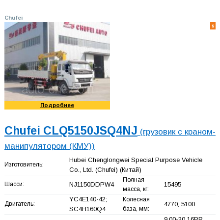
Chufei
9
Подробнее
Chufei CLQ5150JSQ4NJ
(грузовик с краном-
манипулятором (КМУ))
Hubei Chenglongwei Special Purpose Vehicle
Изготовитель:
Co., Ltd. (Chufei)
(Китай)
Полная
Шасси:
NJ1150DDPW4
15495
масса, кг:
YC4E140-42;
Колесная
Двигатель:
4770, 5100
SC4H160Q4
база, мм:
9.00-20 16PR,