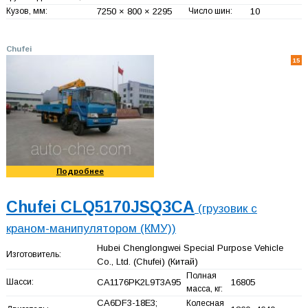
Кузов, мм:
7250 × 800 × 2295
Число шин:
10
Chufei
15
Подробнее
Chufei CLQ5170JSQ3CA
(грузовик с
краном-манипулятором (КМУ))
Hubei Chenglongwei Special Purpose Vehicle
Изготовитель:
Co., Ltd. (Chufei)
(Китай)
Полная
Шасси:
CA1176PK2L9T3A95
16805
масса, кг:
CA6DF3-18E3;
Колесная