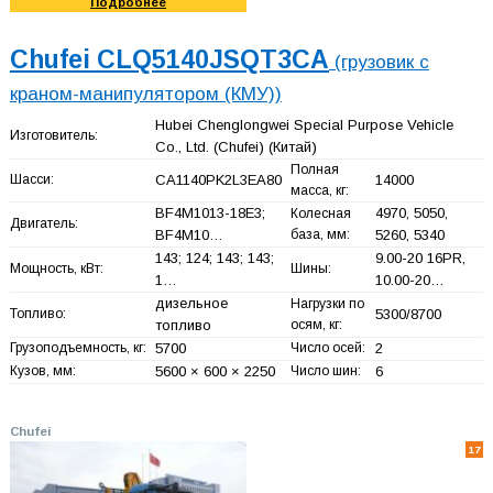
Подробнее
Chufei CLQ5140JSQT3CA
(грузовик с
краном-манипулятором (КМУ))
Hubei Chenglongwei Special Purpose Vehicle
Изготовитель:
Co., Ltd. (Chufei)
(Китай)
Полная
Шасси:
CA1140PK2L3EA80
14000
масса, кг:
BF4M1013-18E3;
4970, 5050,
Колесная
Двигатель:
BF4M10…
база, мм:
5260, 5340
143; 124; 143; 143;
9.00-20 16PR,
Мощность, кВт:
Шины:
1…
10.00-20…
дизельное
Нагрузки по
Топливо:
5300/8700
топливо
осям, кг:
Грузоподъемность, кг:
5700
Число осей:
2
Кузов, мм:
5600 × 600 × 2250
Число шин:
6
Chufei
17