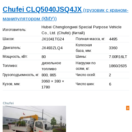
Chufei CLQ5040JSQ4JX
(грузовик с краном-
манипулятором (КМУ))
Hubei Chenglongwei Special Purpose Vehicle
Изготовитель:
Co., Ltd. (Chufei)
(Китай)
Шасси:
JX1041TG24
Полная масса, кг:
4495
Колесная
Двигатель:
JX493ZLQ4
3360
база, мм:
Мощность, кВт:
80
Шины:
7.00R16LT
дизельное
Нагрузки по
Топливо:
1860/2635
топливо
осям, кг:
Грузоподъемность, кг:
800, 865
Число осей:
2
3060 × 380 ×
Кузов, мм:
Число шин:
6
1780
Chufei
3