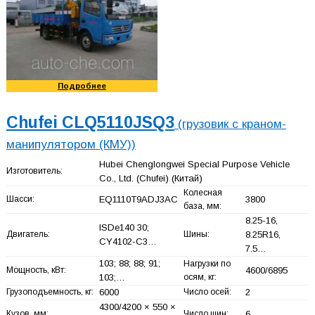
Подробнее
Chufei CLQ5110JSQ3
(грузовик с краном-
манипулятором (КМУ))
Hubei Chenglongwei Special Purpose Vehicle
Изготовитель:
Co., Ltd. (Chufei)
(Китай)
Колесная
Шасси:
EQ1110T9ADJ3AC
3800
база, мм:
8.25-16,
ISDe140 30;
Двигатель:
Шины:
8.25R16,
CY4102-C3…
7.5…
103; 88; 88; 91;
Нагрузки по
Мощность, кВт:
4600/6895
103;…
осям, кг:
Грузоподъемность, кг:
6000
Число осей:
2
4300/4200 × 550 ×
Кузов, мм:
Число шин:
6