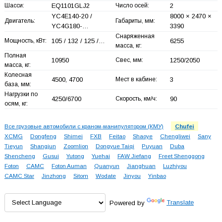
Шасси:
EQ1101GLJ2
Число осей:
2
YC4E140-20 /
8000 × 2470 ×
Двигатель:
Габариты, мм:
YC4G180-…
3390
Снаряженная
Мощность, кВт:
105 / 132 / 125 /…
6255
масса, кг:
Полная
10950
Свес, мм:
1250/2050
масса, кг:
Колесная
4500, 4700
Мест в кабине:
3
база, мм:
Нагрузки по
4250/6700
Скорость, км/ч:
90
осям, кг:
Все грузовые автомобили с краном-манипулятором (КМУ)
Chufei
XCMG
Dongfeng
Shimei
FXB
Feitao
Shaoye
Chengliwei
Sany
Tieyun
Shangjun
Zoomlion
Dongyue Taiqi
Puyuan
Duba
Shencheng
Gusui
Yutong
Yuehai
FAW Jiefang
Freet Shenggong
Foton
CAMC
Foton Auman
Quanyun
Jianghuan
Luzhiyou
CAMC Star
Jinzhong
Sitom
Wodate
Jinyou
Yinbao
Powered by
Translate