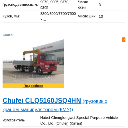
9070, 9005, 9370,
Число
Грузоподъемность, кг:
3
9305
осей:
8200/8000/7700/7500
Кузов, мм:
Число шин:
10
×…
Chufei
7
Подробнее
Chufei CLQ5160JSQ4HN
(грузовик с
краном-манипулятором (КМУ))
Hubei Chenglongwei Special Purpose Vehicle
Изготовитель:
Co., Ltd. (Chufei)
(Китай)