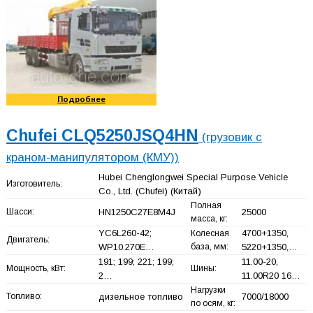
Подробнее
Chufei CLQ5250JSQ4HN
(грузовик с
краном-манипулятором (КМУ))
Hubei Chenglongwei Special Purpose Vehicle
Изготовитель:
Co., Ltd. (Chufei)
(Китай)
Полная
Шасси:
HN1250C27E8M4J
25000
масса, кг:
YC6L260-42;
4700+
1350,
Колесная
Двигатель:
WP10.270E…
база, мм:
5220+
1350,…
191; 199; 221; 199;
11.00-20,
Мощность, кВт:
Шины:
2…
11.00R20 16…
Нагрузки
Топливо:
дизельное топливо
7000/18000
по осям, кг: