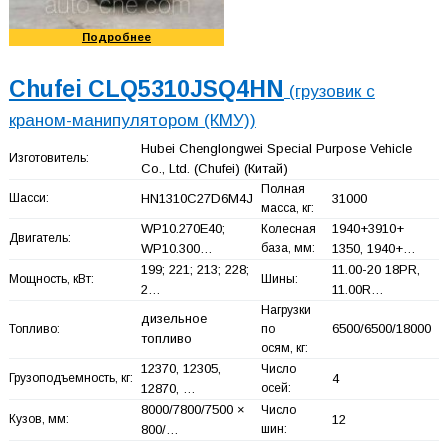
Подробнее
Chufei CLQ5310JSQ4HN
(грузовик с
краном-манипулятором (КМУ))
Hubei Chenglongwei Special Purpose Vehicle
Изготовитель:
Co., Ltd. (Chufei)
(Китай)
Полная
Шасси:
HN1310C27D6M4J
31000
масса, кг:
WP10.270E40;
1940+
3910+
Колесная
Двигатель:
WP10.300…
база, мм:
1350, 1940+
…
199; 221; 213; 228;
11.00-20 18PR,
Мощность, кВт:
Шины:
2…
11.00R…
Нагрузки
дизельное
6500/6500/18000
Топливо:
по
топливо
осям, кг:
12370, 12305,
Число
Грузоподъемность, кг:
4
12870, …
осей:
8000/7800/7500 ×
Число
Кузов, мм:
12
800/…
шин: