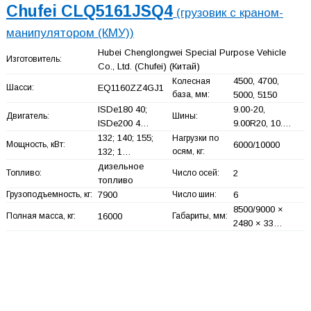
Chufei CLQ5161JSQ4
(грузовик с краном-
манипулятором (КМУ))
Hubei Chenglongwei Special Purpose Vehicle
Изготовитель:
Co., Ltd. (Chufei)
(Китай)
4500, 4700,
Колесная
Шасси:
EQ1160ZZ4GJ1
база, мм:
5000, 5150
ISDe180 40;
9.00-20,
Двигатель:
Шины:
ISDe200 4…
9.00R20, 10.…
132; 140; 155;
Нагрузки по
Мощность, кВт:
6000/10000
132; 1…
осям, кг:
дизельное
Топливо:
Число осей:
2
топливо
Грузоподъемность, кг:
7900
Число шин:
6
8500/9000 ×
Полная масса, кг:
16000
Габариты, мм:
2480 × 33…