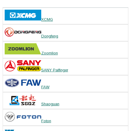
XCMG
Dongfeng
Zoomlion
SANY Palfinger
FAW
Shaoguan
Foton