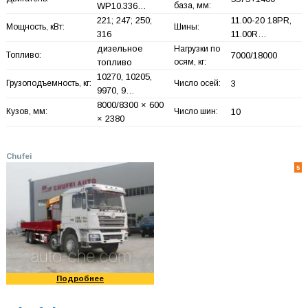
WP10.336…
база, мм:
221; 247; 250;
11.00-20 18PR,
Мощность, кВт:
Шины:
316
11.00R…
дизельное
Нагрузки по
Топливо:
7000/18000
топливо
осям, кг:
10270, 10205,
Грузоподъемность, кг:
Число осей:
3
9970, 9…
8000/8300 × 600
Кузов, мм:
Число шин:
10
× 2380
Chufei
5
Подробнее