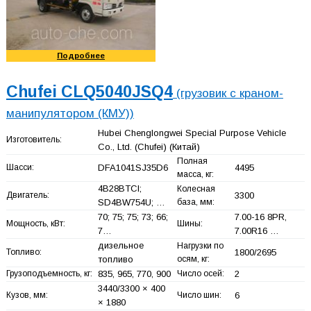
Подробнее
Chufei CLQ5040JSQ4
(грузовик с краном-
манипулятором (КМУ))
Hubei Chenglongwei Special Purpose Vehicle
Изготовитель:
Co., Ltd. (Chufei)
(Китай)
Полная
Шасси:
DFA1041SJ35D6
4495
масса, кг:
4B28BTCI;
Колесная
Двигатель:
3300
SD4BW754U; …
база, мм:
70; 75; 75; 73; 66;
7.00-16 8PR,
Мощность, кВт:
Шины:
7…
7.00R16 …
дизельное
Нагрузки по
Топливо:
1800/2695
топливо
осям, кг:
Грузоподъемность, кг:
835, 965, 770, 900
Число осей:
2
3440/3300 × 400
Кузов, мм:
Число шин:
6
× 1880