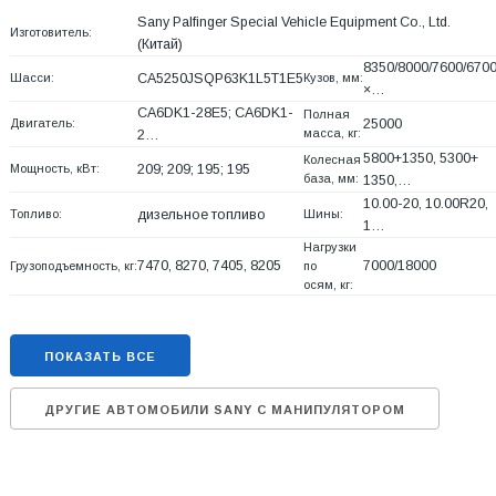
Sany Palfinger Special Vehicle Equipment Co., Ltd.
Изготовитель:
(Китай)
8350/8000/7600/670
Шасси:
CA5250JSQP63K1L5T1E5
Кузов, мм:
×…
CA6DK1-28E5; CA6DK1-
Полная
Двигатель:
25000
масса, кг:
2…
5800+
1350, 5300+
Колесная
Мощность, кВт:
209; 209; 195; 195
база, мм:
1350,…
10.00-20, 10.00R20,
Топливо:
дизельное топливо
Шины:
1…
Нагрузки
7470, 8270, 7405, 8205
7000/18000
Грузоподъемность, кг:
по
осям, кг:
ПОКАЗАТЬ ВСЕ
ДРУГИЕ АВТОМОБИЛИ SANY С МАНИПУЛЯТОРОМ