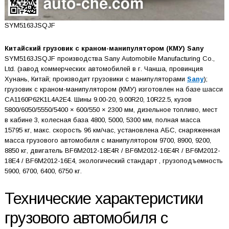
SYM5163JSQJF
Китайский грузовик с краном-манипулятором (КМУ) Sany
SYM5163JSQJF производства Sany Automobile Manufacturing Co.,
Ltd. (завод коммерческих автомобилей в г. Чанша, провинция
Хунань, Китай; производит грузовики с манипуляторами
Sany
);
грузовик с краном-манипулятором (КМУ) изготовлен на базе шасси
CA1160P62K1L4A2E4. Шины 9.00-20, 9.00R20, 10R22.5, кузов
5800/6050/5550/5400 × 600/550 × 2300 мм, дизельное топливо, мест
в кабине 3, колесная база 4800, 5000, 5300 мм, полная масса
15795 кг, макс. скорость 96 км/час, установлена АБС, снаряженная
масса грузового автомобиля с манипулятором 9700, 8900, 9200,
8850 кг, двигатель BF6M2012-18E4R / BF6M2012-16E4R / BF6M2012-
18E4 / BF6M2012-16E4, экологический стандарт , грузоподъемность
5900, 6700, 6400, 6750 кг.
Технические характеристики
грузового автомобиля с