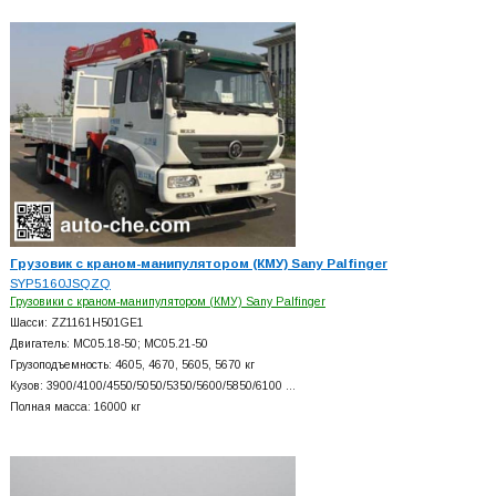
Грузовик с краном-манипулятором (КМУ) Sany Palfinger
SYP5160JSQZQ
Грузовики с краном-манипулятором (КМУ) Sany Palfinger
Шасси: ZZ1161H501GE1
Двигатель: MC05.18-50; MC05.21-50
Грузоподъемность: 4605, 4670, 5605, 5670 кг
Кузов: 3900/4100/4550/5050/5350/5600/5850/6100 …
Полная масса: 16000 кг