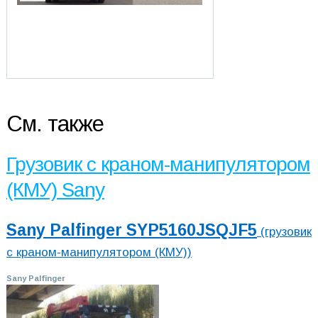
См. также
Грузовик с краном-манипулятором
(КМУ) Sany
Sany Palfinger SYP5160JSQJF5
(грузовик
с краном-манипулятором (КМУ))
Sany Palfinger