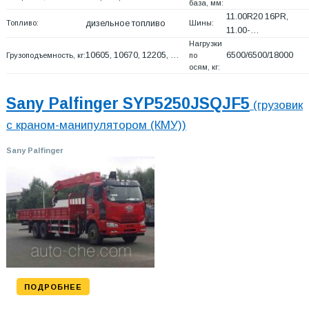
база, мм:
11.00R20 16PR,
Топливо:
дизельное топливо
Шины:
11.00-…
Нагрузки
10605, 10670, 12205, …
6500/6500/18000
Грузоподъемность, кг:
по
осям, кг:
Sany Palfinger SYP5250JSQJF5
(грузовик
с краном-манипулятором (КМУ))
Sany Palfinger
ПОДРОБНЕЕ