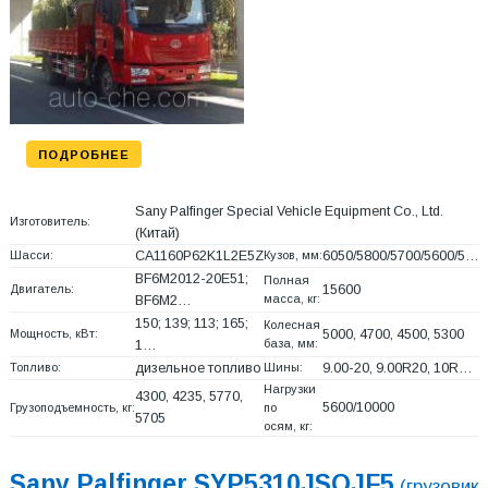
ПОДРОБНЕЕ
Sany Palfinger Special Vehicle Equipment Co., Ltd.
Изготовитель:
(Китай)
Шасси:
CA1160P62K1L2E5Z
Кузов, мм:
6050/5800/5700/5600/5…
BF6M2012-20E51;
Полная
Двигатель:
15600
масса, кг:
BF6M2…
150; 139; 113; 165;
Колесная
Мощность, кВт:
5000, 4700, 4500, 5300
база, мм:
1…
Топливо:
дизельное топливо
Шины:
9.00-20, 9.00R20, 10R…
Нагрузки
4300, 4235, 5770,
5600/10000
Грузоподъемность, кг:
по
5705
осям, кг:
Sany Palfinger SYP5310JSQJF5
(грузовик