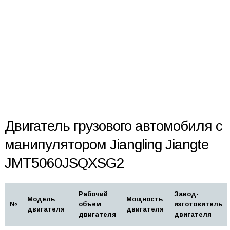
Двигатель грузового автомобиля с
манипулятором Jiangling Jiangte
JMT5060JSQXSG2
Рабочий
Завод-
Модель
Мощность
№
объем
изготовитель
двигателя
двигателя
двигателя
двигателя