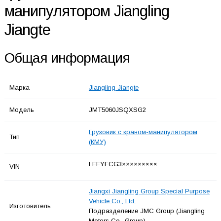
манипулятором Jiangling
Jiangte
Общая информация
Марка
Jiangling Jiangte
Модель
JMT5060JSQXSG2
Грузовик с краном-манипулятором
Тип
(КМУ)
LEFYFCG3×××××××××
VIN
Jiangxi Jiangling Group Special Purpose
Vehicle Co., Ltd.
Изготовитель
Подразделение JMC Group (Jiangling
Motors Co., Group).