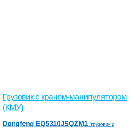
Грузовик с краном-манипулятором
(КМУ)
Dongfeng EQ5310JSQZM1
(грузовик с