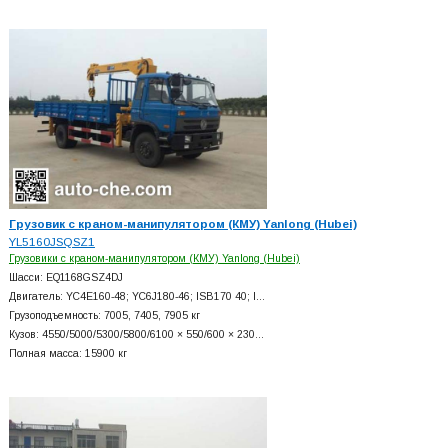
Грузовик с краном-манипулятором (КМУ) Yanlong (Hubei)
YL5160JSQSZ1
Грузовики с краном-манипулятором (КМУ) Yanlong (Hubei)
Шасси: EQ1168GSZ4DJ
Двигатель: YC4E160-48; YC6J180-46; ISB170 40; I…
Грузоподъемность: 7005, 7405, 7905 кг
Кузов: 4550/5000/5300/5800/6100 × 550/600 × 230…
Полная масса: 15900 кг