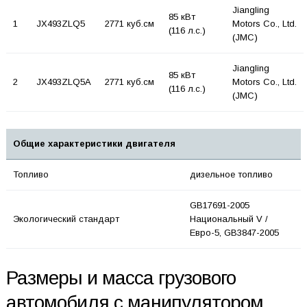
Jiangling
85 кВт
1
JX493ZLQ5
2771 куб.см
Motors Co., Ltd.
(116 л.с.)
(JMC)
Jiangling
85 кВт
2
JX493ZLQ5A
2771 куб.см
Motors Co., Ltd.
(116 л.с.)
(JMC)
Общие характеристики двигателя
Топливо
дизельное топливо
GB17691-2005
Экологический стандарт
Национальный V /
Евро-5, GB3847-2005
Размеры и масса грузового
автомобиля с манипулятором