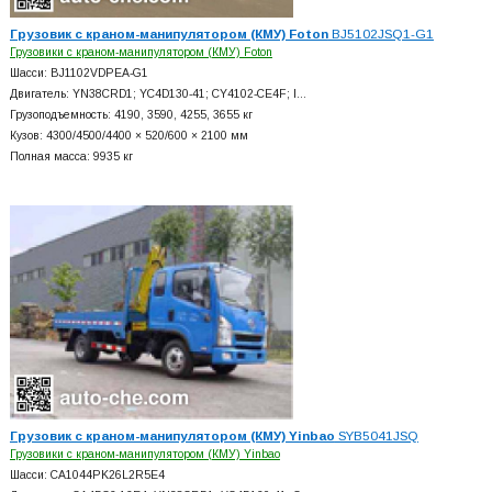
Грузовик с краном-манипулятором (КМУ) Foton
BJ5102JSQ1-G1
Грузовики с краном-манипулятором (КМУ) Foton
Шасси: BJ1102VDPEA-G1
Двигатель: YN38CRD1; YC4D130-41; CY4102-CE4F; I…
Грузоподъемность: 4190, 3590, 4255, 3655 кг
Кузов: 4300/4500/4400 × 520/600 × 2100 мм
Полная масса: 9935 кг
Грузовик с краном-манипулятором (КМУ) Yinbao
SYB5041JSQ
Грузовики с краном-манипулятором (КМУ) Yinbao
Шасси: CA1044PK26L2R5E4