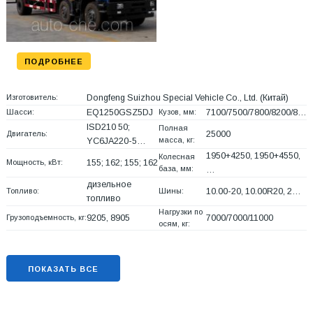
ПОДРОБНЕЕ
Изготовитель:
Dongfeng Suizhou Special Vehicle Co., Ltd.
(Китай)
Шасси:
EQ1250GSZ5DJ
Кузов, мм:
7100/7500/7800/8200/8…
ISD210 50;
Полная
Двигатель:
25000
масса, кг:
YC6JA220-5…
1950+
4250, 1950+
4550,
Колесная
Мощность, кВт:
155; 162; 155; 162
база, мм:
…
дизельное
Топливо:
Шины:
10.00-20, 10.00R20, 2…
топливо
Нагрузки по
Грузоподъемность, кг:
9205, 8905
7000/7000/11000
осям, кг:
ПОКАЗАТЬ ВСЕ