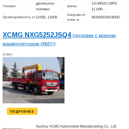
дизельное
10.00R20 18PR,
Топливо:
Шины:
топливо
11.00R…
Нагрузки по
Грузоподъемность, кг:
12005, 13005
6500/6500/18000
осям, кг:
XCMG NXG5252JSQ4
(грузовик с краном-
манипулятором (КМУ))
XCMG
ПОДРОБНЕЕ
Xuzhou XCMG Automobile Manufacturing Co., Ltd.