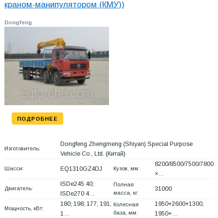
краном-манипулятором (КМУ))
Dongfeng
ПОДРОБНЕЕ
Dongfeng Zhengmeng (Shiyan) Special Purpose
Изготовитель:
Vehicle Co., Ltd.
(Китай)
8200/8500/7500/7800
Шасси:
EQ1310GZ4DJ
Кузов, мм:
×…
ISDe245 40;
Полная
Двигатель:
31000
масса, кг:
ISDe270 4…
180; 198; 177; 191;
1950+
2600+
1300,
Колесная
Мощность, кВт:
база, мм:
1…
1950+
…