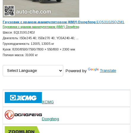
Грузовик с краном-манипулятором (КМУ) Dongfeng
EQ5310JSQZM1
Грузовики с краном-манипулятором (КМУ) Dongfeng
Шасси: EQ1310GZ4DJ
Двигатель: ISDe245 40; ISDe270 40; YC6A240-40; …
Грузоподъемность: 12005, 13005 кг
Кузов: 8200/8500/7500/7800 × 550/800 × 2300 мм
Полная масса: 31000 кг
Powered by
Translate
XCMG
Dongfeng