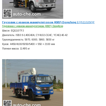
Грузовик с краном-манипулятором (КМУ) Dongfeng
EQ5110JSQF
Грузовики с краном-манипулятором (КМУ) Dongfeng
Шасси: EQ1110TFJ
Двигатель: ISB3.9-140E40A; CY4102-CE4C; YC4E140-42
Грузоподъемность: 5970, 6000, 5860, 5830 кг
Кузов: 4450/4100/5050/5400 × 550 × 2100 мм
Полная масса: 11495 кг