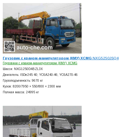
Грузовик с краном-манипулятором (КМУ) XCMG
NXG5250JSQ4
Грузовики с краном-манипулятором (КМУ) XCMG
Шасси: NXG1250D4BZL3X
Двигатель: ISDe245 40; YC6A240-46; YC6A270-46
Грузоподъемность: 9670 кг
Кузов: 8200/7950 × 550/800 × 2300 мм
Полная масса: 24995 кг