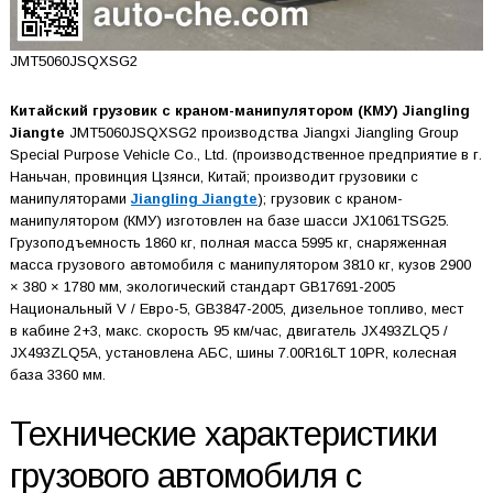
JMT5060JSQXSG2
Китайский грузовик с краном-манипулятором (КМУ) Jiangling
Jiangte
JMT5060JSQXSG2 производства Jiangxi Jiangling Group
Special Purpose Vehicle Co., Ltd. (производственное предприятие в г.
Наньчан, провинция Цзянси, Китай; производит грузовики с
манипуляторами
Jiangling Jiangte
); грузовик с краном-
манипулятором (КМУ) изготовлен на базе шасси JX1061TSG25.
Грузоподъемность 1860 кг, полная масса 5995 кг, снаряженная
масса грузового автомобиля с манипулятором 3810 кг, кузов 2900
× 380 × 1780 мм, экологический стандарт GB17691-2005
Национальный V / Евро-5, GB3847-2005, дизельное топливо, мест
в кабине 2+3, макс. скорость 95 км/час, двигатель JX493ZLQ5 /
JX493ZLQ5A, установлена АБС, шины 7.00R16LT 10PR, колесная
база 3360 мм.
Технические характеристики
грузового автомобиля с