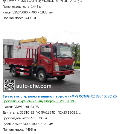
Двигатель: CA4DC2-12E4; YN38CRD1; YC4D120-41; C…
Грузоподъемность: 1445 кг
Кузов: 3250/3000 × 400 × 1880 мм
Полная масса: 4490 кг
Грузовик с краном-манипулятором (КМУ) XCMG
XZJ5040JSQZ5
Грузовики с краном-манипулятором (КМУ) XCMG
Шасси: CDW1040HA1R5
Двигатель: D25TCIE2; YC4FA115-50; 4DX23-130E5; …
Грузоподъемность: 500, 700 кг
Кузов: 3260/3230 × 400 × 2100 мм
Полная масса: 4495 кг