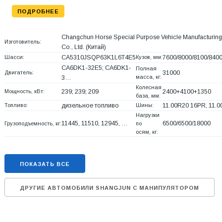
ПОДРОБНЕЕ
Changchun Horse Special Purpose Vehicle Manufacturing
Изготовитель:
Co., Ltd.
(Китай)
Шасси:
CA5310JSQP63K1L6T4E5
Кузов, мм:
7600/8000/8100/840
CA6DK1-32E5; CA6DK1-
Полная
Двигатель:
31000
масса, кг:
3…
Колесная
Мощность, кВт:
239; 239; 209
2400+
4100+
1350
база, мм:
Топливо:
дизельное топливо
Шины:
11.00R20 16PR, 11.
Нагрузки
11445, 11510, 12945, …
6500/6500/18000
Грузоподъемность, кг:
по
осям, кг:
ПОКАЗАТЬ ВСЕ
ДРУГИЕ АВТОМОБИЛИ SHANGJUN С МАНИПУЛЯТОРОМ