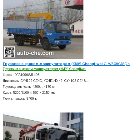
Грузовик с краном-манипулятором (КМУ) Chengliwei
CLW5090JSQ4
Грузовики с краном-манипулятором (КМУ) Chengliwei
Шасси: DFA1090SJ11D5
Двигатель: CY4102-CE4C; YC4E140-42; CY4102-CE4B…
Грузоподъемность: 4200, , 4170 кг
Кузов: 5200/5100 × 550 × 2150 мм
Полная масса: 9400 кг