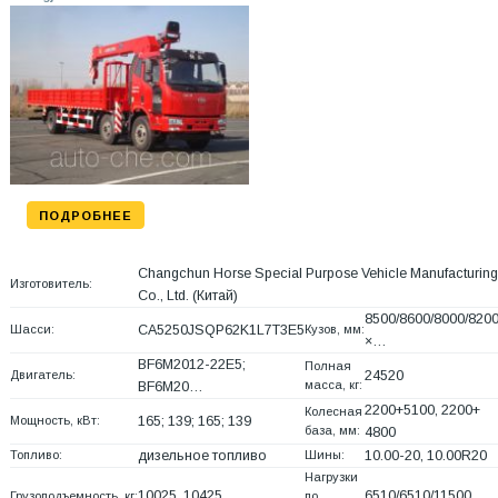
ПОДРОБНЕЕ
Changchun Horse Special Purpose Vehicle Manufacturing
Изготовитель:
Co., Ltd.
(Китай)
8500/8600/8000/820
Шасси:
CA5250JSQP62K1L7T3E5
Кузов, мм:
×…
BF6M2012-22E5;
Полная
Двигатель:
24520
масса, кг:
BF6M20…
2200+
5100, 2200+
Колесная
Мощность, кВт:
165; 139; 165; 139
база, мм:
4800
Топливо:
дизельное топливо
Шины:
10.00-20, 10.00R20
Нагрузки
10025, 10425
6510/6510/11500
Грузоподъемность, кг:
по