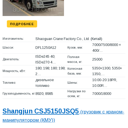
ПОДРОБНЕЕ
Изготовитель:
Shaoguan Crane Factory Co., Ltd.
(Китай)
7000/7500/8000 ×
Шасси:
DFL1250A12
Кузов, мм:
400/…
ISDe245 40;
Полная
Двигатель:
25000
масса, кг:
ISDe270 4…
180; 198; 180; 198;
5350+
1300, 5350+
Колесная
Мощность, кВт:
база, мм:
2…
1350,…
дизельное
10.00-20 18PR,
Топливо:
Шины:
топливо
10.00R…
Нагрузки по
Грузоподъемность, кг:
8920, 8985
7000/18000
осям, кг:
Shangjun CSJ5150JSQ5
(грузовик с краном-
манипулятором (КМУ))