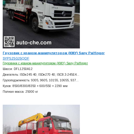
Грузовик с краном-манипулятором (КМУ) Sany Palfinger
SYP5250JSQDF
Грузовики с краном-манипулятором (КМУ) Sany Palfinger
Шасси: DFL1250A12
Двигатель: ISDe245 40; ISDe270 40; ISC8.3-245E4…
Грузоподъемность: 9305, 9605, 10155, 10655, 937…
Кузов: 8500/8300/8350 × 600/550 × 2290 мм
Полная масса: 25000 кг