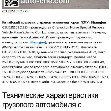
CSJ5251JSQZZ4
Китайский грузовик с краном-манипулятором (КМУ) Shangjun
CSJ5251JSQZZ4 производства Changchun Horse Special Purpose
Vehicle Manufacturing Co., Ltd. (завод автоспецтехники в г. Чанчунь,
провинция Гирин (Цзилинь), Китай; производит грузовики с
манипуляторами
Shangjun
); грузовик с краном-манипулятором
(КМУ) изготовлен на базе шасси ZZ1251M5841D1. Двигатель
D10.28-40 / D10.31-40, дизельное топливо, установлена АБС, макс.
скорость 85 км/час, экологический стандарт , полная масса
25000 кг, кузов 8000/8200/8300/8350/8500/8550 × 800/600 × 2300 мм,
снаряженная масса грузового автомобиля с манипулятором 15880,
15380 кг, грузоподъемность 8925, 9425 кг, шины 11.00-20, 11.00R20
16PR, 12.00-20 16PR, 12.00R20 14PR, 12R22.5 16PR, 295/80R22.5 16PR,
315/80R22.5 16PR, мест в кабине 3, колесная база 5750+1350 мм.
Технические характеристики
грузового автомобиля с