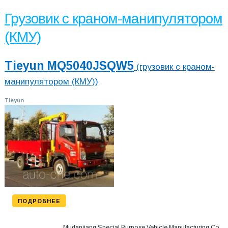
Грузовик с краном-манипулятором
(КМУ)
Tieyun MQ5040JSQW5
(грузовик с краном-
манипулятором (КМУ))
Tieyun
ПОДРОБНЕЕ
Mudanjiang Special Purpose Vehicle Manufacturing Co.,