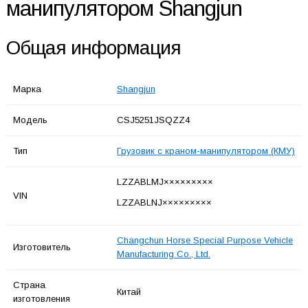
манипулятором Shangjun
Общая информация
Марка
Shangjun
Модель
CSJ5251JSQZZ4
Тип
Грузовик с краном-манипулятором (КМУ)
LZZABLMJ×××××××××
VIN
LZZABLNJ×××××××××
Changchun Horse Special Purpose Vehicle
Изготовитель
Manufacturing Co., Ltd.
Страна
Китай
изготовления