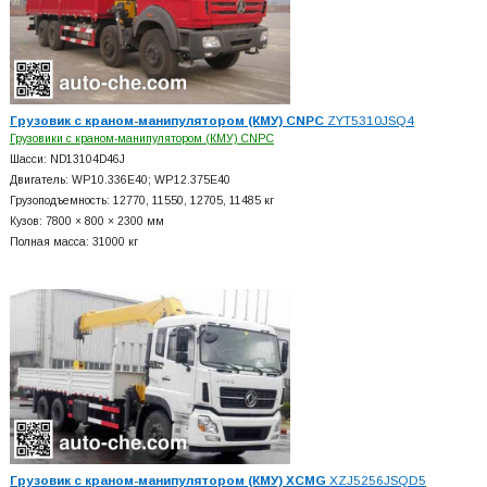
Грузовик с краном-манипулятором (КМУ) CNPC
ZYT5310JSQ4
Грузовики с краном-манипулятором (КМУ) CNPC
Шасси: ND13104D46J
Двигатель: WP10.336E40; WP12.375E40
Грузоподъемность: 12770, 11550, 12705, 11485 кг
Кузов: 7800 × 800 × 2300 мм
Полная масса: 31000 кг
Грузовик с краном-манипулятором (КМУ) XCMG
XZJ5256JSQD5