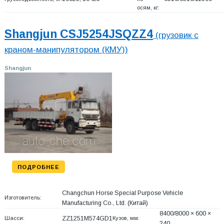
осям, кг:
Shangjun CSJ5254JSQZZ4
(грузовик с
краном-манипулятором (КМУ))
Shangjun
ПОДРОБНЕЕ
Changchun Horse Special Purpose Vehicle
Изготовитель:
Manufacturing Co., Ltd.
(Китай)
8400/8000 × 600 ×
Шасси:
ZZ1251M574GD1
Кузов, мм:
240…