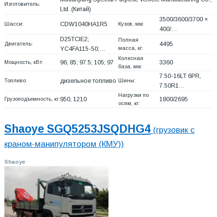
Изготовитель:
Ltd.
(Китай)
3500/3600/3700 ×
Шасси:
CDW1040HA1R5
Кузов, мм:
400/…
D25TCIE2;
Полная
Двигатель:
4495
масса, кг:
YC4FA115-50;…
Колесная
Мощность, кВт:
96; 85; 97.5; 105; 97
3360
база, мм:
7.50-16LT 6PR,
Топливо:
дизельное топливо
Шины:
7.50R1…
Нагрузки по
Грузоподъемность, кг:
950, 1210
1800/2695
осям, кг:
Shaoye SGQ5253JSQDHG4
(грузовик с
краном-манипулятором (КМУ))
Shaoye