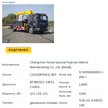
Shangjun
ПОДРОБНЕЕ
Changchun Horse Special Purpose Vehicle
Изготовитель:
Manufacturing Co., Ltd.
(Китай)
5700/5800/6050 ×
Шасси:
CA1160P62K1L4E5
Кузов, мм:
600 ×…
BF4M2012-16E51;
Полная
Двигатель:
14835
масса, кг:
CA4DK…
Колесная
Мощность, кВт:
113; 139; 121
5300
база, мм:
9.00-20, 9.00R20,
Топливо:
дизельное топливо
Шины:
10R…