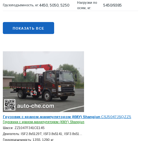
Нагрузки по
Грузоподъемность, кг:
4450, 5050, 5250
5450/9385
осям, кг:
ПОКАЗАТЬ ВСЕ
Грузовик с краном-манипулятором (КМУ) Shangjun
CSJ5047JSQZZ5
Грузовики с краном-манипулятором (КМУ) Shangjun
Шасси: ZZ1047F341CE145
Двигатель: ISF2.8s5129T; ISF3.8s5141; ISF3.8s51…
Грузоподъемность: 1355, 1290 кг