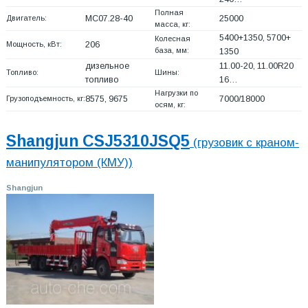
Полная
Двигатель:
MC07.28-40
25000
масса, кг:
5400+
1350, 5700+
Колесная
Мощность, кВт:
206
база, мм:
1350
дизельное
11.00-20, 11.00R20
Топливо:
Шины:
топливо
16…
Нагрузки по
Грузоподъемность, кг:
8575, 9675
7000/18000
осям, кг:
Shangjun CSJ5310JSQ5
(грузовик с краном-
манипулятором (КМУ))
Shangjun