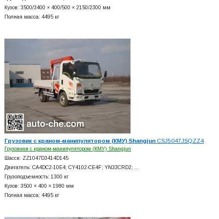
Кузов: 3500/3400 × 400/500 × 2150/2300 мм
Полная масса: 4495 кг
Грузовик с краном-манипулятором (КМУ) Shangjun
CSJ5047JSQZZ4
Грузовики с краном-манипулятором (КМУ) Shangjun
Шасси: ZZ1047D3414D145
Двигатель: CA4DC2-10E4; CY4102-CE4F; YN33CRD2; …
Грузоподъемность: 1300 кг
Кузов: 3500 × 400 × 1980 мм
Полная масса: 4495 кг